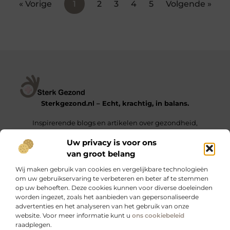
« Vorige
1
2
3
4
5
Volgende »
Sterkgezond.nl – Echt, krachtig, in balans.
Inspirerende blogs en artikelen over gezondheid,
mindset en het leven van alledag.
Uw privacy is voor ons
van groot belang
Onze informatie
Wij maken gebruik van cookies en vergelijkbare technologieën
Backlinks Kopen in Nederland – De Sleutel tot een Hogere Google Ranking
Geld Verdienen met Links – Zo Zet Je Jouw Website Om in een Inkomstengenerator
om uw gebruikservaring te verbeteren en beter af te stemmen
op uw behoeften. Deze cookies kunnen voor diverse doeleinden
Bericht categorie
worden ingezet, zoals het aanbieden van gepersonaliseerde
advertenties en het analyseren van het gebruik van onze
website. Voor meer informatie kunt u
ons cookiebeleid
raadplegen.