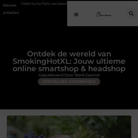
sche fiets verzekeren: voorkom hoge kosten bij diefstal en schade
Koff
Nieuwe
artikelen
Ontdek de wereld van
SmokingHotXL: Jouw ultieme
online smartshop & headshop
Gepubliceerd Door Sterk Gezond
GEESTELIJKE GEZONDHEID