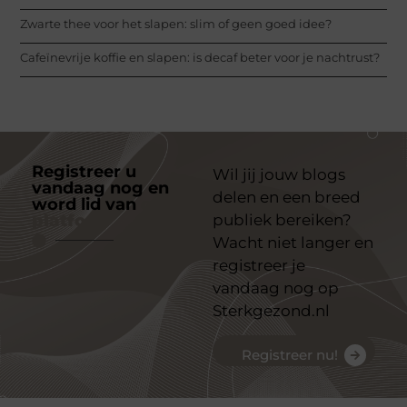
Zwarte thee voor het slapen: slim of geen goed idee?
Cafeïnevrije koffie en slapen: is decaf beter voor je nachtrust?
Registreer u
Wil jij jouw blogs
vandaag nog en
delen en een breed
word lid van
ons
platform
publiek bereiken?
Wacht niet langer en
registreer je
vandaag nog op
Sterkgezond.nl
Registreer nu!