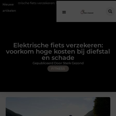
 fiets verzekeren: voorkom hoge kosten bij diefstal en schade
Koffie n
Nieuwe
artikelen
Elektrische fiets verzekeren:
voorkom hoge kosten bij diefstal
en schade
Gepubliceerd Door Sterk Gezond
FITNESS