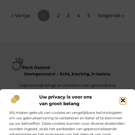
« Vorige
1
2
3
4
5
Volgende »
Sterkgezond.nl – Echt, krachtig, in balans.
Inspirerende blogs en artikelen over gezondheid,
mindset en het leven van alledag.
Uw privacy is voor ons
van groot belang
Onze informatie
Wij maken gebruik van cookies en vergelijkbare technologieën
Backlinks Kopen in Nederland – De Sleutel tot een Hogere Google Ranking
Geld Verdienen met Links – Zo Zet Je Jouw Website Om in een Inkomstengenerator
om uw gebruikservaring te verbeteren en beter af te stemmen
op uw behoeften. Deze cookies kunnen voor diverse doeleinden
Bericht categorie
worden ingezet, zoals het aanbieden van gepersonaliseerde
advertenties en het analyseren van het gebruik van onze