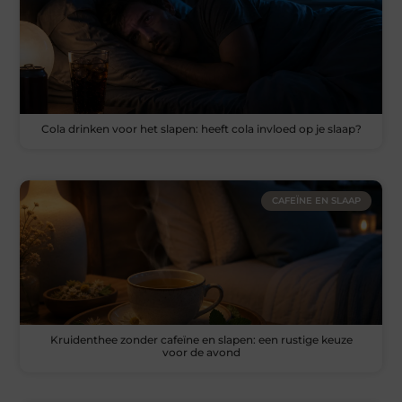
Cola drinken voor het slapen: heeft cola invloed op je slaap?
CAFEÏNE EN SLAAP
Kruidenthee zonder cafeïne en slapen: een rustige keuze
voor de avond