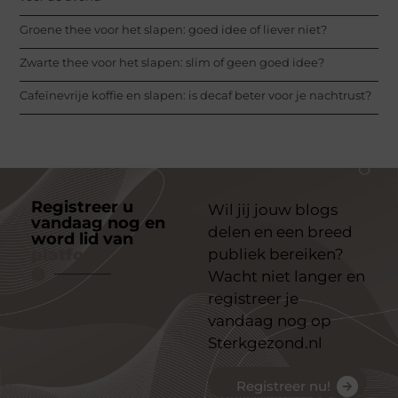
Groene thee voor het slapen: goed idee of liever niet?
Zwarte thee voor het slapen: slim of geen goed idee?
Cafeïnevrije koffie en slapen: is decaf beter voor je nachtrust?
Registreer u
Wil jij jouw blogs
vandaag nog en
delen en een breed
word lid van
ons
platform
publiek bereiken?
Wacht niet langer en
registreer je
vandaag nog op
Sterkgezond.nl
Registreer nu!