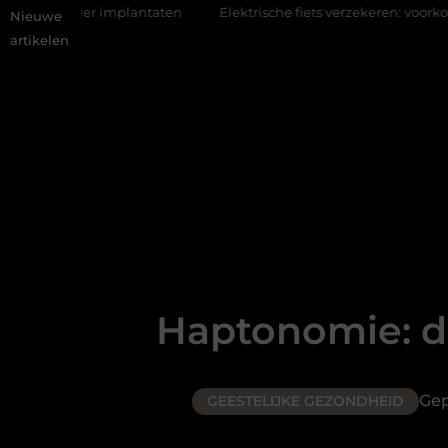
antaten
Elektrische fiets verzekeren: voorkom hoge kosten bij di
Nieuwe
artikelen
Haptonomie: d
Gep
GEESTELIJKE GEZONDHEID