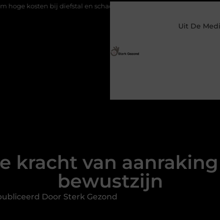
efstal en schade
Koffie na slecht geslapen: helpt het of maakt he
Uit De Med
e kracht van aanraking
bewustzijn
ubliceerd Door Sterk Gezond