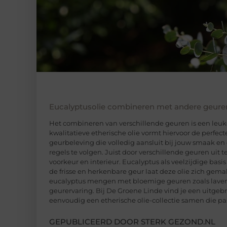
Eucalyptusolie combineren met andere geure
Het combineren van verschillende geuren is een leuke
kwalitatieve etherische olie vormt hiervoor de perfe
geurbeleving die volledig aansluit bij jouw smaak en d
regels te volgen. Juist door verschillende geuren uit
voorkeur en interieur. Eucalyptus als veelzijdige bas
de frisse en herkenbare geur laat deze olie zich gem
eucalyptus mengen met bloemige geuren zoals lavende
geurervaring. Bij De Groene Linde vind je een uitgebr
eenvoudig een etherische olie-collectie samen die pas
GEPUBLICEERD DOOR STERK GEZOND.NL