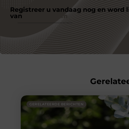
Registreer u vandaag nog en word l
van
ons platform
Gerelatee
GERELATEERDE BERICHTEN