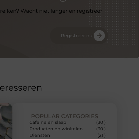
reiken? Wacht niet langer en registreer
Registreer nu!
teresseren
POPULAR CATEGORIES
Cafeïne en slaap
(30 )
Producten en winkelen
(30 )
Diensten
(21 )