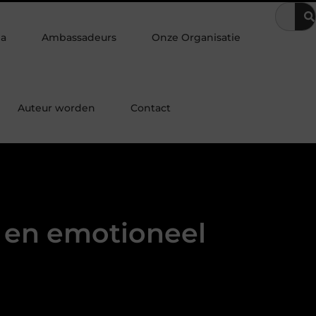
t je slaap erger?
Cafeïne bij nachtdienst en slapen: hoe gebruik j
ia
Ambassadeurs
Onze Organisatie
Auteur worden
Contact
 en emotioneel