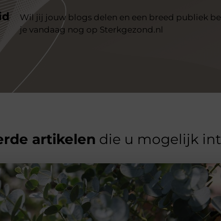
id
Wil jij jouw blogs delen en een breed publiek be
je vandaag nog op Sterkgezond.nl
rde artikelen
die u mogelijk in