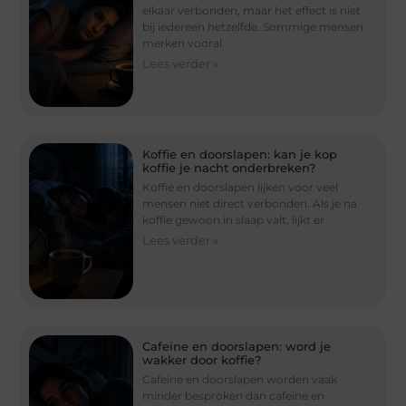
elkaar verbonden, maar het effect is niet
bij iedereen hetzelfde. Sommige mensen
merken vooral
Lees verder »
Koffie en doorslapen: kan je kop
koffie je nacht onderbreken?
Koffie en doorslapen lijken voor veel
mensen niet direct verbonden. Als je na
koffie gewoon in slaap valt, lijkt er
Lees verder »
Cafeïne en doorslapen: word je
wakker door koffie?
Cafeïne en doorslapen worden vaak
minder besproken dan cafeïne en