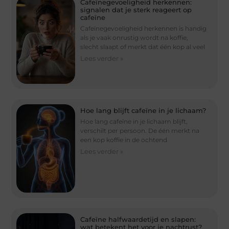
Cafeïnegevoeligheid herkennen:
signalen dat je sterk reageert op
cafeïne
Cafeïnegevoeligheid herkennen is handig
als je vaak onrustig wordt na koffie,
slecht slaapt of merkt dat één kop al veel
Lees verder »
Hoe lang blijft cafeïne in je lichaam?
Hoe lang cafeïne in je lichaam blijft,
verschilt per persoon. De één merkt na
een kop koffie in de ochtend
Lees verder »
Cafeïne halfwaardetijd en slapen:
wat betekent het voor je nachtrust?