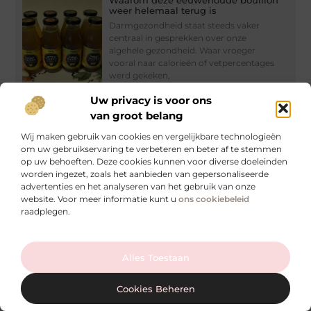
weer helemaal terug is
Darmgezondheid staat steeds vaker
centraal in gesprekken over onze
algehele gezondheid. Waar vroeger
vooral naar calorieën of vetpercentages
werd gekeken,
Lees verder »
Uw privacy is voor ons
van groot belang
Wij maken gebruik van cookies en vergelijkbare technologieën
Oxygenetix Foundation: Waarom Dit
Dé Ademende Foundation is voor
om uw gebruikservaring te verbeteren en beter af te stemmen
Acne en Gevoelige Huid
op uw behoeften. Deze cookies kunnen voor diverse doeleinden
Stel je een foundation voor die je huid
worden ingezet, zoals het aanbieden van gepersonaliseerde
niet alleen camoufleert, maar haar actief
advertenties en het analyseren van het gebruik van onze
helpt te genezen en te ademen.
website. Voor meer informatie kunt u
ons cookiebeleid
raadplegen.
Lees verder »
Ga Naar Bo
Alles Toestaan
Geen stress meer in de tandartsstoel
Cookies Beheren
Een bezoek aan de tandarts is voor veel