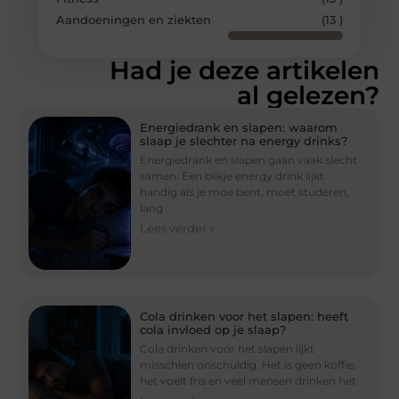
Aandoeningen en ziekten
(13 )
Had je deze artikelen
al gelezen?
Energiedrank en slapen: waarom
slaap je slechter na energy drinks?
Energiedrank en slapen gaan vaak slecht
samen. Een blikje energy drink lijkt
handig als je moe bent, moet studeren,
lang
Lees verder »
Cola drinken voor het slapen: heeft
cola invloed op je slaap?
Cola drinken voor het slapen lijkt
misschien onschuldig. Het is geen koffie,
het voelt fris en veel mensen drinken het