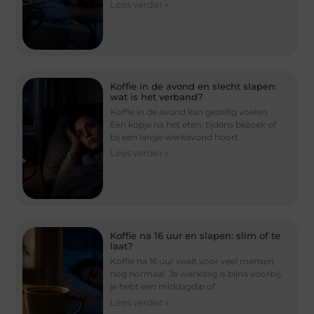
Lees verder »
Koffie in de avond en slecht slapen:
wat is het verband?
Koffie in de avond kan gezellig voelen.
Een kopje na het eten, tijdens bezoek of
bij een lange werkavond hoort
Lees verder »
Koffie na 16 uur en slapen: slim of te
laat?
Koffie na 16 uur voelt voor veel mensen
nog normaal. Je werkdag is bijna voorbij,
je hebt een middagdip of
Lees verder »