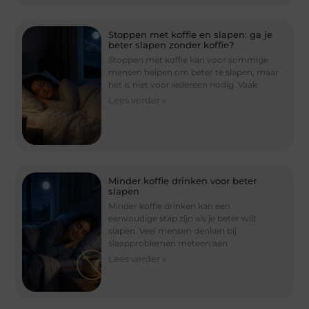
Stoppen met koffie en slapen: ga je
beter slapen zonder koffie?
Stoppen met koffie kan voor sommige
mensen helpen om beter te slapen, maar
het is niet voor iedereen nodig. Vaak
Lees verder »
Minder koffie drinken voor beter
slapen
Minder koffie drinken kan een
eenvoudige stap zijn als je beter wilt
slapen. Veel mensen denken bij
slaapproblemen meteen aan
Lees verder »