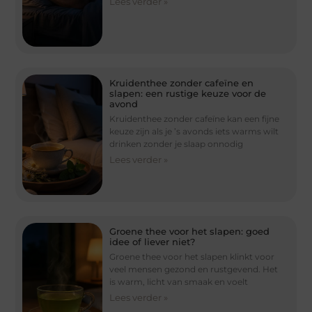
Lees verder »
Kruidenthee zonder cafeïne en
slapen: een rustige keuze voor de
avond
Kruidenthee zonder cafeïne kan een fijne
keuze zijn als je ’s avonds iets warms wilt
drinken zonder je slaap onnodig
Lees verder »
Groene thee voor het slapen: goed
idee of liever niet?
Groene thee voor het slapen klinkt voor
veel mensen gezond en rustgevend. Het
is warm, licht van smaak en voelt
Lees verder »