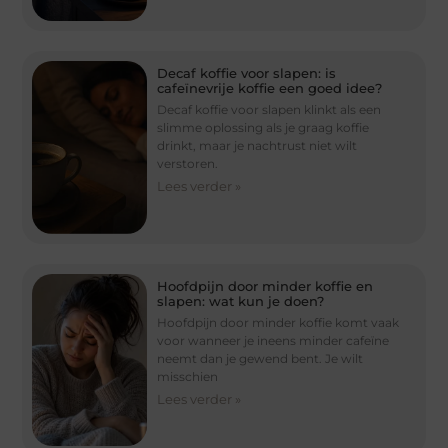
Decaf koffie voor slapen: is
cafeïnevrije koffie een goed idee?
Decaf koffie voor slapen klinkt als een
slimme oplossing als je graag koffie
drinkt, maar je nachtrust niet wilt
verstoren.
Lees verder »
Hoofdpijn door minder koffie en
slapen: wat kun je doen?
Hoofdpijn door minder koffie komt vaak
voor wanneer je ineens minder cafeïne
neemt dan je gewend bent. Je wilt
misschien
Lees verder »