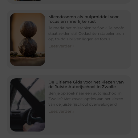
Microdoseren als hulpmiddel voor
focus en innerlijke rust
Je merkt het misschien zelf ook. Je hoofd
staat zelden stil. Gedachten stapelen zich
op, to-do’s blijven liggen en focus
Lees verder »
De Ultieme Gids voor het Kiezen van
de Juiste Autorijschool in Zwolle
Ben je op zoek naar een autorijschool in
Zwolle? Met zoveel opties kan het kiezen
van de juiste rijschool overweldigend
Lees verder »