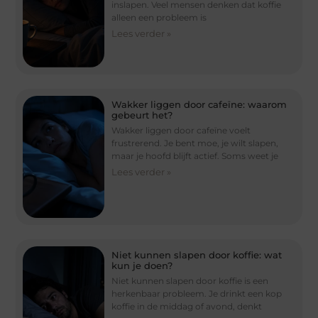
inslapen. Veel mensen denken dat koffie
alleen een probleem is
Lees verder »
Wakker liggen door cafeïne: waarom
gebeurt het?
Wakker liggen door cafeïne voelt
frustrerend. Je bent moe, je wilt slapen,
maar je hoofd blijft actief. Soms weet je
Lees verder »
Niet kunnen slapen door koffie: wat
kun je doen?
Niet kunnen slapen door koffie is een
herkenbaar probleem. Je drinkt een kop
koffie in de middag of avond, denkt