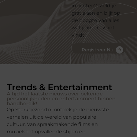
inzichten? Meld je
gratis aan en blijf op
de hoogte van alles
wat jij interessant
vindt.
Registreer Nu
Trends & Entertainment
Altijd het laatste nieuws over bekende
persoonlijkheden en entertainment binnen
handbereik!
Op Sterkgezond.nl ontdek je de nieuwste
verhalen uit de wereld van populaire
cultuur. Van spraakmakende films en
muziek tot opvallende stijlen en