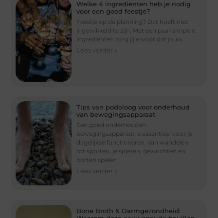
Welke 4 ingrediënten heb je nodig
voor een goed feestje?
Feestje op de planning? Dat hoeft niet
ingewikkeld te zijn. Met een paar simpele
ingrediënten zorg jij ervoor dat jouw
Lees verder »
Tips van podoloog voor onderhoud
van bewegingsapparaat
Een goed onderhouden
bewegingsapparaat is essentieel voor je
dagelijkse functioneren. Van wandelen
tot sporten, je spieren, gewrichten en
botten spelen
Lees verder »
Bone Broth & Darmgezondheid:
Waarom deze eeuwenoude bouillon