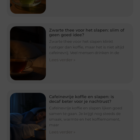
Zwarte thee voor het slapen: slim of
geen goed idee?
Zwarte thee voor het slapen klinkt
rustiger dan koffie, maar het is niet altijd
cafeïnevrij. Veel mensen drinken in de
Lees verder »
Cafeïnevrije koffie en slapen: is
decaf beter voor je nachtrust?
Cafeïnevrije koffie en slapen lijken goed
samen te gaan. Je krijgt nog steeds de
smaak, warmte en het koffiemoment,
maar
Lees verder »