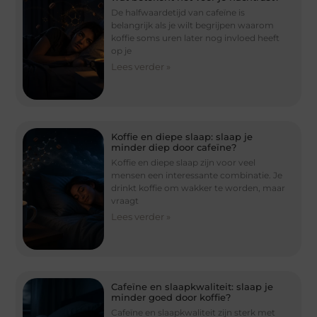
De halfwaardetijd van cafeïne is
belangrijk als je wilt begrijpen waarom
koffie soms uren later nog invloed heeft
op je
Lees verder »
Koffie en diepe slaap: slaap je
minder diep door cafeïne?
Koffie en diepe slaap zijn voor veel
mensen een interessante combinatie. Je
drinkt koffie om wakker te worden, maar
vraagt
Lees verder »
Cafeïne en slaapkwaliteit: slaap je
minder goed door koffie?
Cafeïne en slaapkwaliteit zijn sterk met