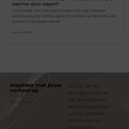
slechter door slapen?
Chocolade voor het slapen voelt voor veel mensen
onschuldig. Een blokje pure chocolade op de bank, een
warme chocolademelk of
Lees verder »
Inspireer met jouw
Sluit je aan bij
verhaal op
ons
Sterkgezond.nl en
platform
laat je inspireren!
Wil je toegang tot
unieke artikelen,
slimme tips en
verrassende