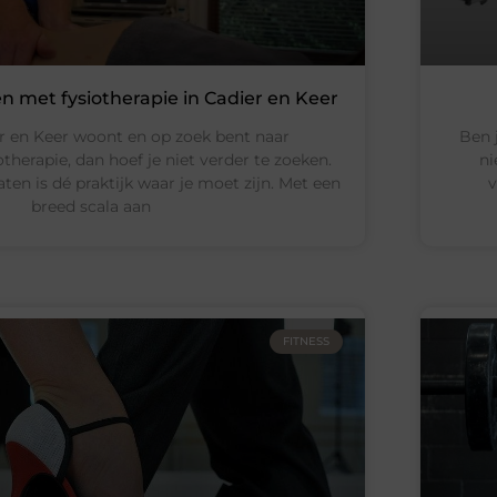
n met fysiotherapie in Cadier en Keer
ier en Keer woont en op zoek bent naar
Ben 
herapie, dan hoef je niet verder te zoeken.
ni
ten is dé praktijk waar je moet zijn. Met een
v
breed scala aan
FITNESS