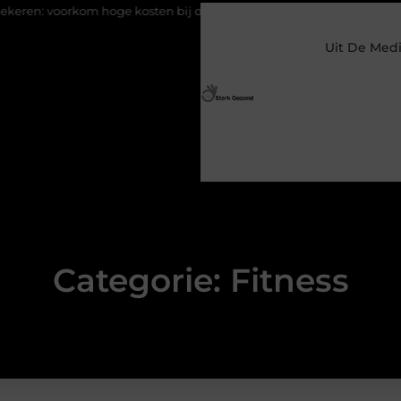
osten bij diefstal en schade
Koffie na slecht geslapen: helpt het 
Uit De Med
Categorie: Fitness