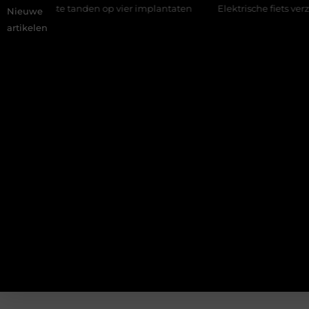
op vier implantaten
Elektrische fiets verzekeren: voorkom hoge k
Nieuwe
artikelen