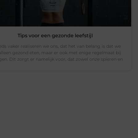
Tips voor een gezonde leefstijl
ds vaker realiseren we ons, dat het van belang is dat we
alleen gezond eten, maar er ook met enige regelmaat bij
en. Dit zorgt er namelijk voor, dat zowel onze spieren en