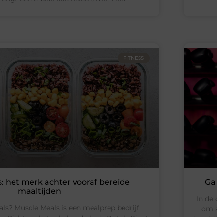
FITNESS
: het merk achter vooraf bereide
Ga 
maaltijden
In de 
ls? Muscle Meals is een mealprep bedrijf
om a