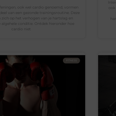
Inlei
efeningen, ook wel cardio genoemd, vormen
ook
deel van een gezonde trainingsroutine. Deze
 zich op het verhogen van je hartslag en
har
 algehele conditie. Ontdek hieronder hoe
cardio niet
FITNESS