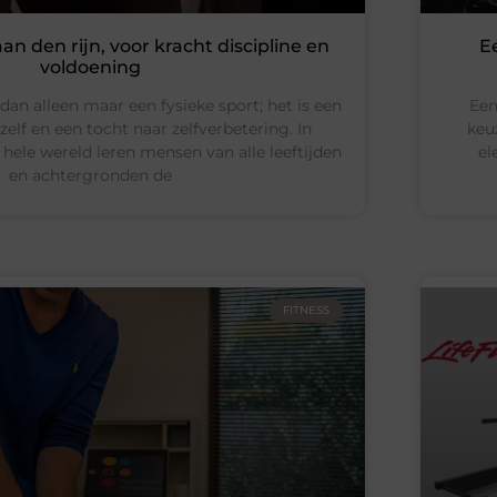
n den rijn, voor kracht discipline en
E
voldoening
dan alleen maar een fysieke sport; het is een
Een
elf en een tocht naar zelfverbetering. In
keu
hele wereld leren mensen van alle leeftijden
el
en achtergronden de
FITNESS