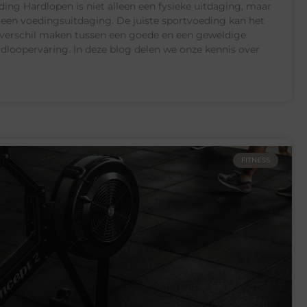
ding Hardlopen is niet alleen een fysieke uitdaging, maar
 een voedingsuitdaging. De juiste sportvoeding kan het
verschil maken tussen een goede en een geweldige
dloopervaring. In deze blog delen we onze kennis over
FITNESS