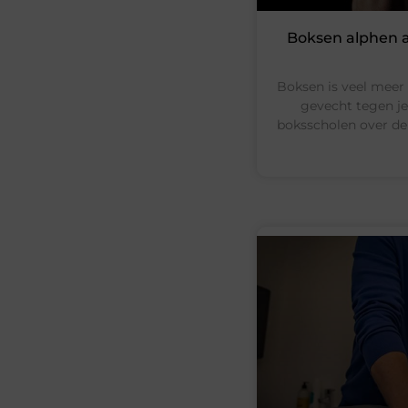
Boksen alphen aa
Boksen is veel meer 
gevecht tegen jez
boksscholen over de 