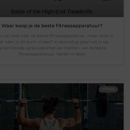
Waar koop je de beste Fitnessapparatuur?
je op zoek naar de beste fitnessapparatuur, maar weet je
et waar je dit kunt vinden? In deze blog gaan wij in op
erschillende verkooppunten en merken van de beste
fitnessapparatuur. Verder in deze
FITNESS