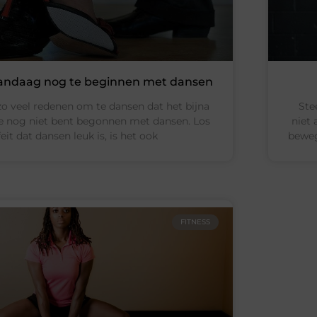
andaag nog te beginnen met dansen
n zo veel redenen om te dansen dat het bijna
Stee
je nog niet bent begonnen met dansen. Los
niet 
eit dat dansen leuk is, is het ook
beweg
FITNESS