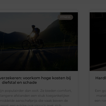
FITNESS
s verzekeren: voorkom hoge kosten bij
Hardl
diefstal en schade
zijn populairder dan ooit. Ze bieden comfort,
Een go
langere afstanden een stuk toegankelijker.
marat
iddelde aanschafprijs die vaak boven de
een ro
rengt een e-bike ook risico’s met zich