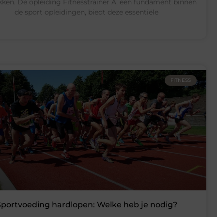
kken. De opleiding Fitnesstrainer A, een fundament binnen
de sport opleidingen, biedt deze essentiële
FITNESS
Sportvoeding hardlopen: Welke heb je nodig?