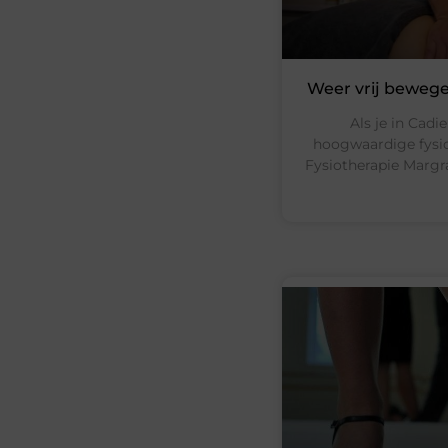
Weer vrij bewege
Als je in Cad
hoogwaardige fysiot
Fysiotherapie Margra