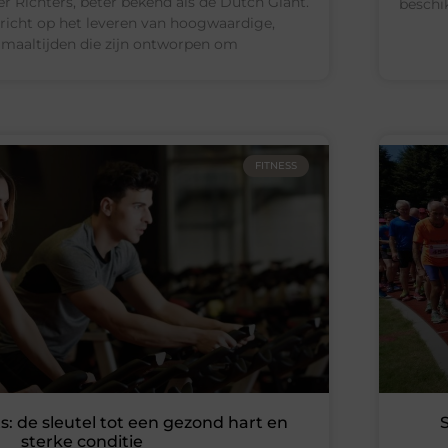
er Richters, beter bekend als de Dutch Giant.
beschi
gericht op het leveren van hoogwaardige,
maaltijden die zijn ontworpen om
FITNESS
: de sleutel tot een gezond hart en
sterke conditie