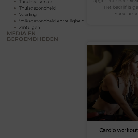
opgericht door Olivi
Tandheelkunde
Het bedrijf is 
Thuisgezondheid
voedzame 
Voeding
Volksgezondheid en veiligheid
Zintuigen
MEDIA EN
BEROEMDHEDEN
Cardio workouts