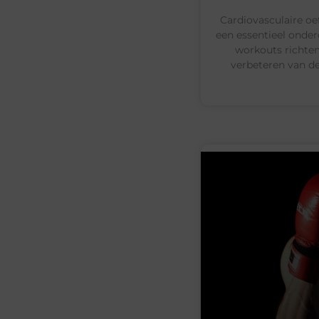
Cardiovasculaire o
een essentieel onder
workouts richten
verbeteren van de