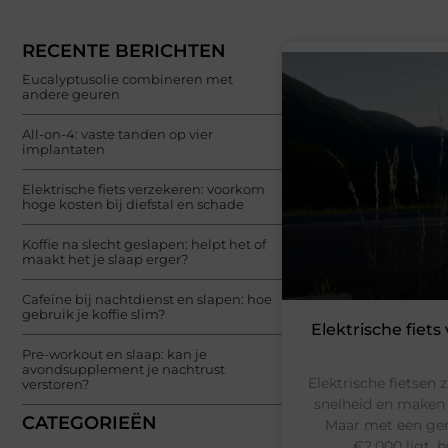
RECENTE BERICHTEN
Eucalyptusolie combineren met
andere geuren
All-on-4: vaste tanden op vier
implantaten
Elektrische fiets verzekeren: voorkom
hoge kosten bij diefstal en schade
Koffie na slecht geslapen: helpt het of
maakt het je slaap erger?
Cafeïne bij nachtdienst en slapen: hoe
gebruik je koffie slim?
Elektrische fiet
Pre-workout en slaap: kan je
avondsupplement je nachtrust
Elektrische fietsen 
verstoren?
snelheid en maken 
CATEGORIEËN
Maar met een gem
€2.000 ligt, b