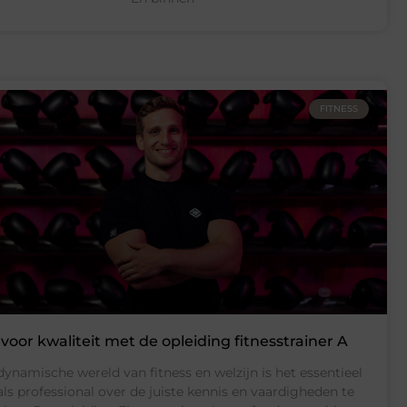
FITNESS
voor kwaliteit met de opleiding fitnesstrainer A
dynamische wereld van fitness en welzijn is het essentieel
ls professional over de juiste kennis en vaardigheden te