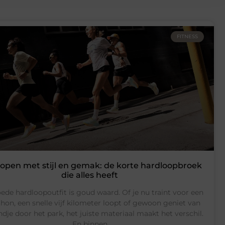
FITNESS
open met stijl en gemak: de korte hardloopbroek
die alles heeft
ede hardloopoutfit is goud waard. Of je nu traint voor een
hon, een snelle vijf kilometer loopt of gewoon geniet van
ndje door het park, het juiste materiaal maakt het verschil.
En binnen