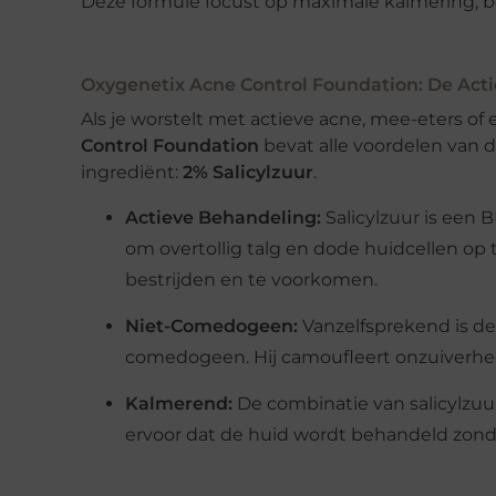
Deze formule focust op maximale kalmering, b
Oxygenetix Acne Control Foundation: De Actie
Als je worstelt met actieve acne, mee-eters of e
Control Foundation
bevat alle voordelen van d
ingrediënt:
2% Salicylzuur
.
Actieve Behandeling:
Salicylzuur is een 
om overtollig talg en dode huidcellen op 
bestrijden en te voorkomen.
Niet-Comedogeen:
Vanzelfsprekend is d
comedogeen. Hij camoufleert onzuiverhed
Kalmerend:
De combinatie van salicylzuu
ervoor dat de huid wordt behandeld zonde