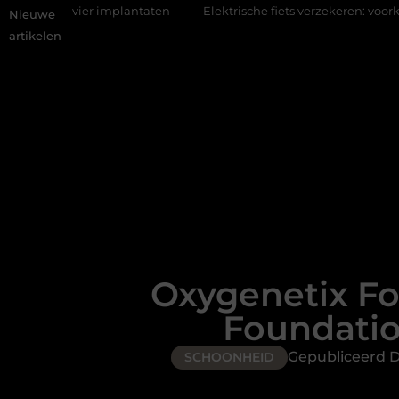
ier implantaten
Elektrische fiets verzekeren: voorkom hoge koste
Nieuwe
artikelen
Oxygenetix F
Foundatio
Gepubliceerd 
SCHOONHEID