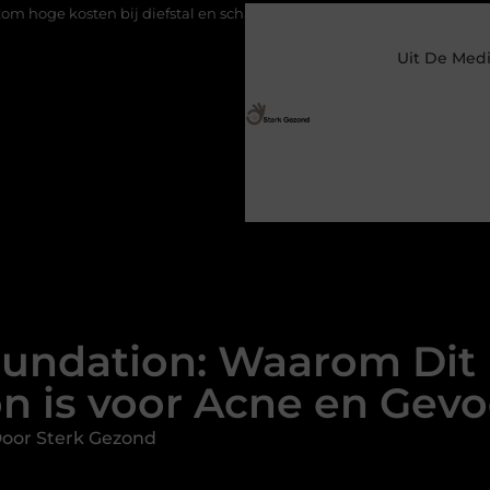
n bij diefstal en schade
Koffie na slecht geslapen: helpt het of 
Uit De Med
oundation: Waarom Di
n is voor Acne en Gevo
Door Sterk Gezond