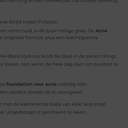
escherming en een vlekkeloze, natuurlijke dekking.
ve Strijd tegen Puistjes
en vette huid, is dit jouw heilige graal. De
Acne
e originele formule, plus een krachtig extra
BHA (Beta Hydroxy Acid) die diep in de poriën dringt
te lossen. Het werkt de hele dag door om puistjes te
eze
foundation voor acne
volledig niet-
en perfect zonder ze te verergeren.
r met de kalmerende basis van Aloë Vera zorgt
r uitgedroogd of geïrriteerd te raken.