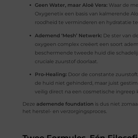
Geen Water, maar Aloë Vera:
Waar de mee
Oxygenetix een basis van kalmerende Aloë 
roodheid te verminderen en hydratatie t
Ademend ‘Mesh’ Netwerk:
De ster van d
oxygeen complex creëert een soort adem
beschermende tweede huid die schadelijke
cruciale zuurstof doorlaat.
Pro-Healing:
Door de constante zuurstoft
de huid niet gehinderd, maar juist gestim
veilig direct na een cosmetische ingreep
Deze
ademende foundation
is dus niet zomaa
het herstel- en verzorgingsproces.
Twee Formules, Eén Filosof