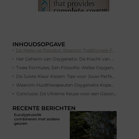
INHOUDSOPGAVE
De Make-up Paradox: Waarom Traditionele Foundation Huidproblemen Verergert
Het Geheim van Oxygenetix: De Kracht van Ademende Technologie (Ceravitae)
Twee Formules, Eén Filosofie: Welke Oxygenetix Foundation is voor Jou?
De Juiste Kleur Kiezen: Tips voor Jouw Perfecte Oxygenetix Match
Waarom Huidtherapeuten Oxygenetix Kopen bij BEwebshop.com
Conclusie: De Ultieme Keuze voor een Gezonde, Egale Huid
RECENTE BERICHTEN
Eucalyptusolie
combineren met andere
geuren