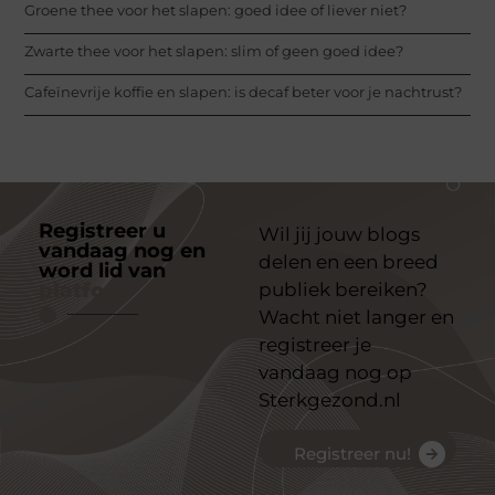
Groene thee voor het slapen: goed idee of liever niet?
Zwarte thee voor het slapen: slim of geen goed idee?
Cafeïnevrije koffie en slapen: is decaf beter voor je nachtrust?
Registreer u
Wil jij jouw blogs
vandaag nog en
delen en een breed
word lid van
ons
platform
publiek bereiken?
Wacht niet langer en
registreer je
vandaag nog op
Sterkgezond.nl
Registreer nu!