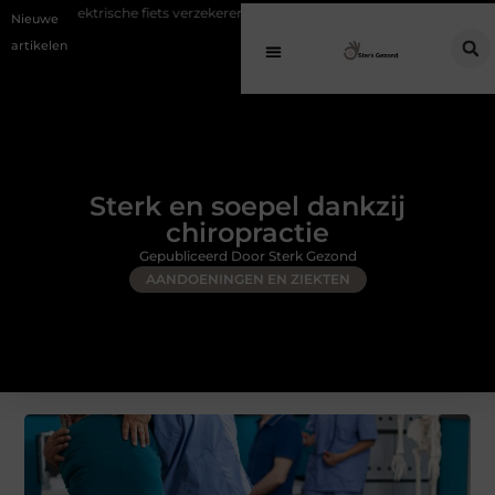
che fiets verzekeren: voorkom hoge kosten bij diefstal en schade
Koffi
Nieuwe
artikelen
Sterk en soepel dankzij
chiropractie
Gepubliceerd Door Sterk Gezond
AANDOENINGEN EN ZIEKTEN