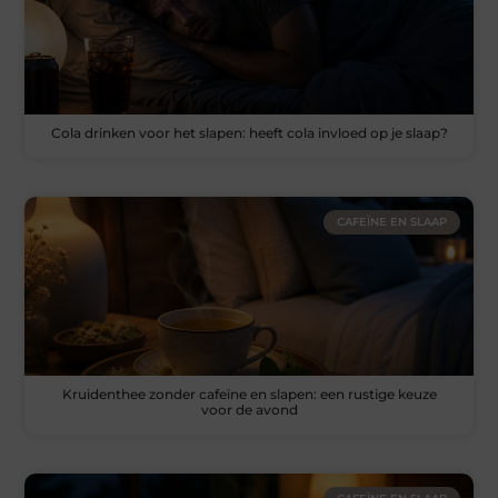
Cola drinken voor het slapen: heeft cola invloed op je slaap?
CAFEÏNE EN SLAAP
Kruidenthee zonder cafeïne en slapen: een rustige keuze
voor de avond