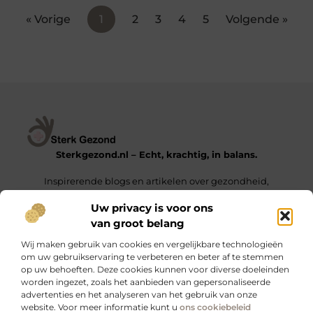
« Vorige
1
2
3
4
5
Volgende »
Sterkgezond.nl – Echt, krachtig, in balans.
Inspirerende blogs en artikelen over gezondheid,
mindset en het leven van alledag.
Uw privacy is voor ons
van groot belang
Onze informatie
Wij maken gebruik van cookies en vergelijkbare technologieën
Backlinks Kopen in Nederland – De Sleutel tot een Hogere Google Ranking
Geld Verdienen met Links – Zo Zet Je Jouw Website Om in een Inkomstengenerator
om uw gebruikservaring te verbeteren en beter af te stemmen
op uw behoeften. Deze cookies kunnen voor diverse doeleinden
Bericht categorie
worden ingezet, zoals het aanbieden van gepersonaliseerde
advertenties en het analyseren van het gebruik van onze
website. Voor meer informatie kunt u
ons cookiebeleid