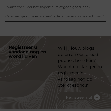
Zwarte thee voor het slapen: slim of geen goed idee?
Cafeïnevrije koffie en slapen: is decaf beter voor je nachtrust?
Registreer u
Wil jij jouw blogs
vandaag nog en
delen en een breed
word lid van
ons
platform
publiek bereiken?
Wacht niet langer en
registreer je
vandaag nog op
Sterkgezond.nl
Registreer nu!