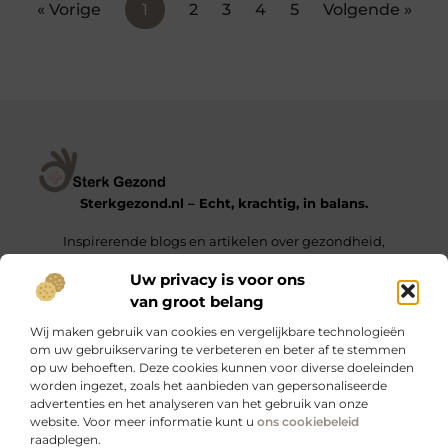
« Vorige
1
2
3
4
5
Volgende »
Sterkgezond.nl – Echt, krachtig, in balans.
Inspirerende blogs en artikelen over gezondheid,
mindset en het leven van alledag.
Uw privacy is voor ons
van groot belang
Onze informatie
Wij maken gebruik van cookies en vergelijkbare technologieën
Backlinks Kopen in Nederland – De Sleutel tot een Hogere Google Ranking
Geld Verdienen met Links – Zo Zet Je Jouw Website Om in een Inkomstengenerator
om uw gebruikservaring te verbeteren en beter af te stemmen
op uw behoeften. Deze cookies kunnen voor diverse doeleinden
Bericht categorie
worden ingezet, zoals het aanbieden van gepersonaliseerde
advertenties en het analyseren van het gebruik van onze
website. Voor meer informatie kunt u
ons cookiebeleid
raadplegen.