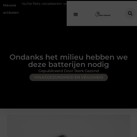
fiets verzekeren: voorkom hoge kosten bij diefstal en schade
Koffie na 
Nieuwe
artikelen
Ondanks het milieu hebben we
deze batterijen nodig
Gepubliceerd Door Sterk Gezond
VOLKSGEZONDHEID EN VEILIGHEID