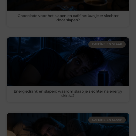
Chocolade voor het slapen en cafeïne: kun je er slechter
door slapen?
CAFEÏNE EN SLAAP
Energiedrank en slapen: waarom slaap je slechter na energy
drinks?
CAFEÏNE EN SLAAP