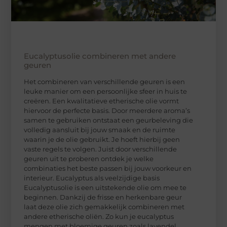
Eucalyptusolie combineren met andere
geuren
Het combineren van verschillende geuren is een
leuke manier om een persoonlijke sfeer in huis te
creëren. Een kwalitatieve etherische olie vormt
hiervoor de perfecte basis. Door meerdere aroma’s
samen te gebruiken ontstaat een geurbeleving die
volledig aansluit bij jouw smaak en de ruimte
waarin je de olie gebruikt. Je hoeft hierbij geen
vaste regels te volgen. Juist door verschillende
geuren uit te proberen ontdek je welke
combinaties het beste passen bij jouw voorkeur en
interieur. Eucalyptus als veelzijdige basis
Eucalyptusolie is een uitstekende olie om mee te
beginnen. Dankzij de frisse en herkenbare geur
laat deze olie zich gemakkelijk combineren met
andere etherische oliën. Zo kun je eucalyptus
mengen met bloemige geuren zoals lavendel,