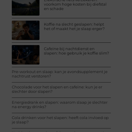
voorkom hoge kosten bij diefstal
en schade
Koffie na slecht geslapen: helpt
het of maakt het je slaap erger?
Cafeïne bij nachtdienst en
slapen: hoe gebruik je koffie slim?
Pre-workout en slaap: kan je avondsupplement je
nachtrust verstoren?
Chocolade voor het slapen en cafeïne: kun je er
slechter door slapen?
Energiedrank en slapen: waarom slaap je slechter
na energy drinks?
Cola drinken voor het slapen: heeft cola invloed op
je slaap?