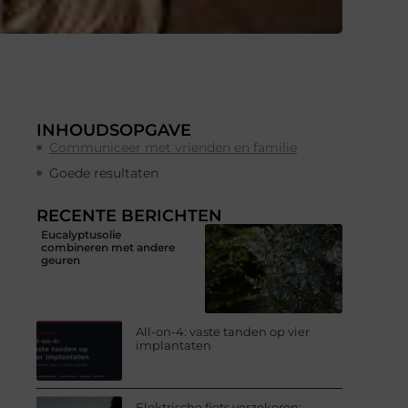
INHOUDSOPGAVE
Communiceer met vrienden en familie
Goede resultaten
RECENTE BERICHTEN
Eucalyptusolie
combineren met andere
geuren
All-on-4: vaste tanden op vier
implantaten
Elektrische fiets verzekeren: