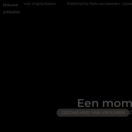
lantaten
Elektrische fiets verzekeren: voorkom hoge kosten bij d
Nieuwe
artikelen
Een momm
G
GEZONDHEID VAN VROUWEN