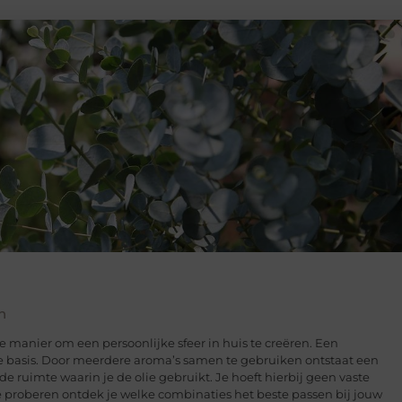
n
 manier om een persoonlijke sfeer in huis te creëren. Een
cte basis. Door meerdere aroma’s samen te gebruiken ontstaat een
e ruimte waarin je de olie gebruikt. Je hoeft hierbij geen vaste
 te proberen ontdek je welke combinaties het beste passen bij jouw