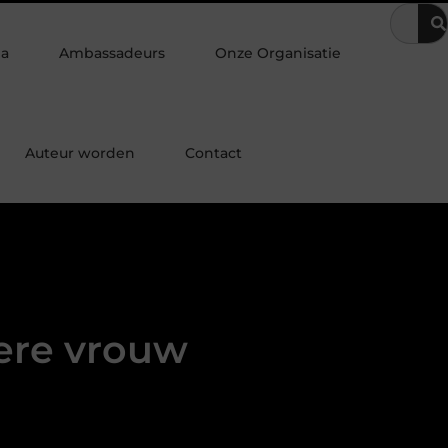
t je slaap erger?
Cafeïne bij nachtdienst en slapen: hoe gebruik 
ia
Ambassadeurs
Onze Organisatie
Auteur worden
Contact
ere vrouw