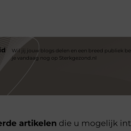
id
Wil jij jouw blogs delen en een breed publiek be
je vandaag nog op Sterkgezond.nl
rde artikelen
die u mogelijk in