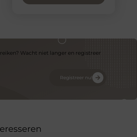
reiken? Wacht niet langer en registreer
Registreer nu!
teresseren