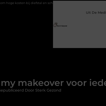
iefstal en schade
Koffie na slecht geslapen: helpt het of maakt he
Uit De Med
y makeover voor ied
epubliceerd Door Sterk Gezond