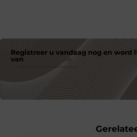
Registreer u vandaag nog en word l
van
ons platform
Gerelatee