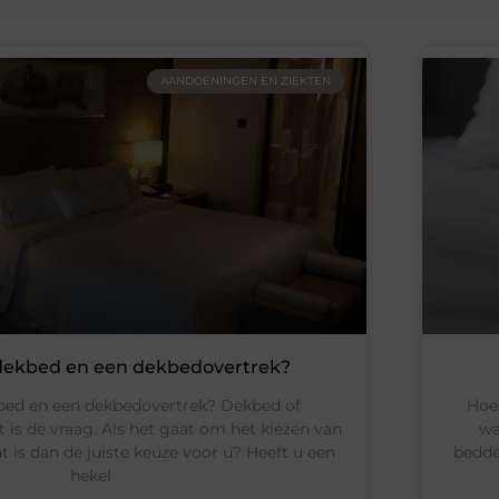
AANDOENINGEN EN ZIEKTEN
 dekbed en een dekbedovertrek?
bed en een dekbedovertrek? Dekbed of
Hoe
is de vraag. Als het gaat om het kiezen van
wa
is dan de juiste keuze voor u? Heeft u een
bedde
hekel