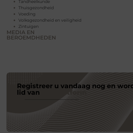
Tandheelkunde
Thuisgezondheid
Voeding
Volksgezondheid en veiligheid
Zintuigen
MEDIA EN
BEROEMDHEDEN
Registreer u vandaag nog en wor
lid van
ons platform