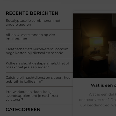
RECENTE BERICHTEN
Eucalyptusolie combineren met
andere geuren
All-on-4: vaste tanden op vier
implantaten
Elektrische fiets verzekeren: voorkom
hoge kosten bij diefstal en schade
Koffie na slecht geslapen: helpt het of
maakt het je slaap erger?
Cafeïne bij nachtdienst en slapen: hoe
gebruik je koffie slim?
Wat is een
Pre-workout en slaap: kan je
Wat is een dek
avondsupplement je nachtrust
dekbedovertrek? Dat 
verstoren?
uw beddengoed, wat 
CATEGORIEËN