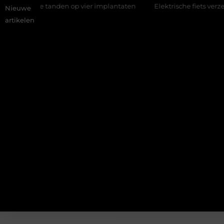
: vaste tanden op vier implantaten
Elektrische fiets verzekeren:
Nieuwe
artikelen