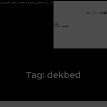
 voorkom hoge kosten bij diefstal en schade
Koffie na slecht gesl
Uit De Med
Tag: dekbed