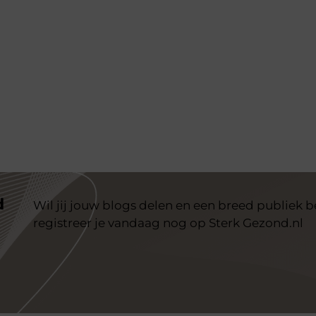
d
Wil jij jouw blogs delen en een breed publiek 
registreer je vandaag nog op Sterk Gezond.nl