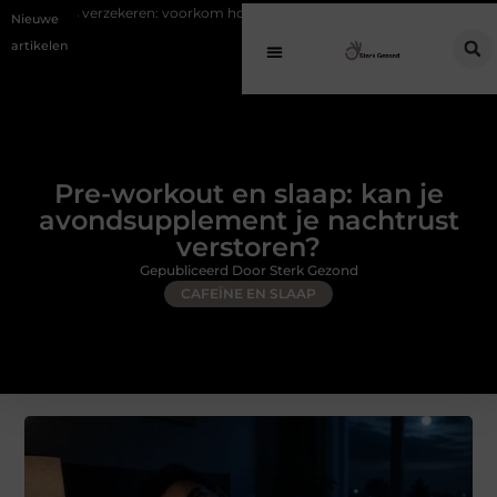
en: voorkom hoge kosten bij diefstal en schade
Koffie na slecht geslap
Nieuwe
artikelen
Pre-workout en slaap: kan je
avondsupplement je nachtrust
verstoren?
Gepubliceerd Door Sterk Gezond
CAFEÏNE EN SLAAP