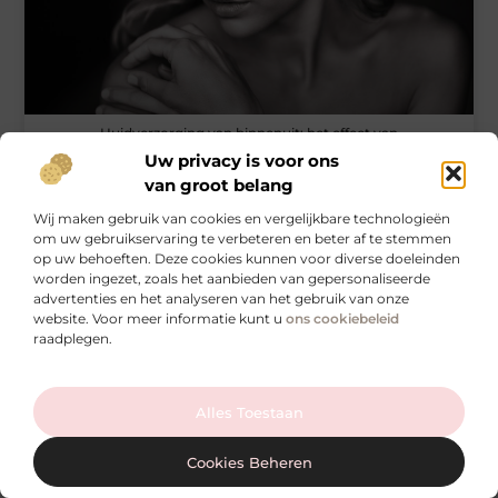
Huidverzorging van binnenuit: het effect van
voedingsstoffen op je huid
Uw privacy is voor ons
van groot belang
Wij maken gebruik van cookies en vergelijkbare technologieën
om uw gebruikservaring te verbeteren en beter af te stemmen
FITNESS
op uw behoeften. Deze cookies kunnen voor diverse doeleinden
worden ingezet, zoals het aanbieden van gepersonaliseerde
advertenties en het analyseren van het gebruik van onze
website. Voor meer informatie kunt u
ons cookiebeleid
raadplegen.
Ga Naar Bo
Hardlopen met stijl en gemak: de korte hardloopbroek die
Alles Toestaan
alles heeft
Cookies Beheren