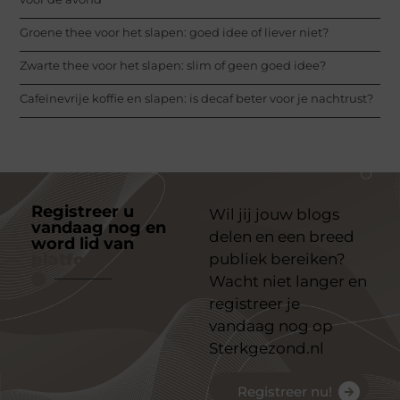
Groene thee voor het slapen: goed idee of liever niet?
Zwarte thee voor het slapen: slim of geen goed idee?
Cafeïnevrije koffie en slapen: is decaf beter voor je nachtrust?
Registreer u
Wil jij jouw blogs
vandaag nog en
delen en een breed
word lid van
ons
platform
publiek bereiken?
Wacht niet langer en
registreer je
vandaag nog op
Sterkgezond.nl
Registreer nu!