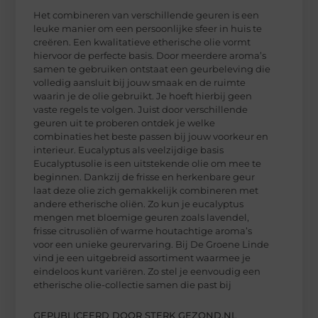
Het combineren van verschillende geuren is een
leuke manier om een persoonlijke sfeer in huis te
creëren. Een kwalitatieve etherische olie vormt
hiervoor de perfecte basis. Door meerdere aroma’s
samen te gebruiken ontstaat een geurbeleving die
volledig aansluit bij jouw smaak en de ruimte
waarin je de olie gebruikt. Je hoeft hierbij geen
vaste regels te volgen. Juist door verschillende
geuren uit te proberen ontdek je welke
combinaties het beste passen bij jouw voorkeur en
interieur. Eucalyptus als veelzijdige basis
Eucalyptusolie is een uitstekende olie om mee te
beginnen. Dankzij de frisse en herkenbare geur
laat deze olie zich gemakkelijk combineren met
andere etherische oliën. Zo kun je eucalyptus
mengen met bloemige geuren zoals lavendel,
frisse citrusoliën of warme houtachtige aroma’s
voor een unieke geurervaring. Bij De Groene Linde
vind je een uitgebreid assortiment waarmee je
eindeloos kunt variëren. Zo stel je eenvoudig een
etherische olie-collectie samen die past bij
GEPUBLICEERD DOOR STERK GEZOND.NL