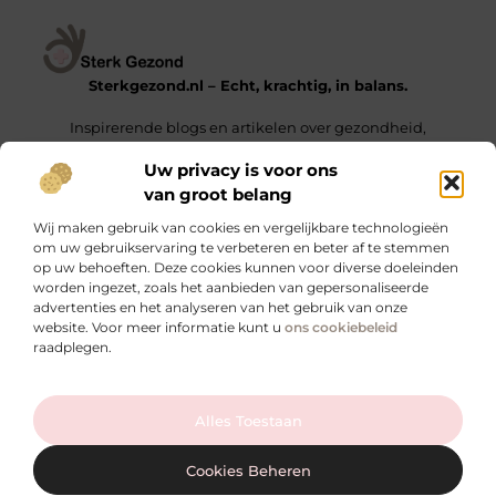
Sterkgezond.nl – Echt, krachtig, in balans.
Inspirerende blogs en artikelen over gezondheid,
mindset en het leven van alledag.
Uw privacy is voor ons
van groot belang
Onze informatie
Wij maken gebruik van cookies en vergelijkbare technologieën
Backlinks Kopen in Nederland – De Sleutel tot een Hogere Google Ranking
Geld Verdienen met Links – Zo Zet Je Jouw Website Om in een Inkomstengenerator
om uw gebruikservaring te verbeteren en beter af te stemmen
op uw behoeften. Deze cookies kunnen voor diverse doeleinden
Bericht categorie
worden ingezet, zoals het aanbieden van gepersonaliseerde
advertenties en het analyseren van het gebruik van onze
website. Voor meer informatie kunt u
ons cookiebeleid
raadplegen.
Ga Naar Bo
Alles Toestaan
Website index
Cookiebeleid (EU)
@2025 sterkgezond.nl. All Right Reserved.
Cookies Beheren