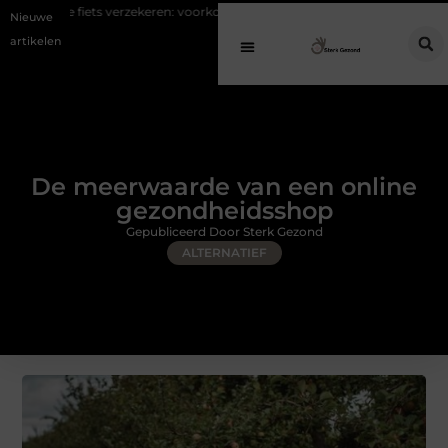
erzekeren: voorkom hoge kosten bij diefstal en schade
Koffie na slecht
Nieuwe
artikelen
De meerwaarde van een online
gezondheidsshop
Gepubliceerd Door Sterk Gezond
ALTERNATIEF