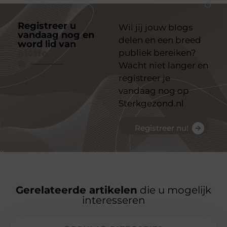
Registreer u
Wil jij jouw blogs
vandaag nog en
delen en een breed
word lid van
ons
platform
publiek bereiken?
Wacht niet langer en
registreer je
vandaag nog op
Sterkgezond.nl
Registreer nu!
Gerelateerde artikelen
die u mogelijk
interesseren