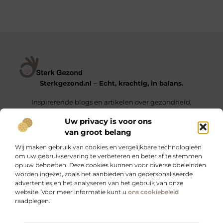
Sterkgezond.nl – Echt, krachtig, in balans.
Inspirerende blogs en artikelen over gezondheid,
mindset en het leven van alledag.
Uw privacy is voor ons
van groot belang
Onze informatie
Wij maken gebruik van cookies en vergelijkbare technologieën
Backlinks Kopen in Nederland – De Sleutel tot een Hogere Google Ranking
Geld Verdienen met Links – Zo Zet Je Jouw Website Om in een Inkomstengenerator
om uw gebruikservaring te verbeteren en beter af te stemmen
op uw behoeften. Deze cookies kunnen voor diverse doeleinden
Bericht categorie
worden ingezet, zoals het aanbieden van gepersonaliseerde
advertenties en het analyseren van het gebruik van onze
website. Voor meer informatie kunt u
ons cookiebeleid
raadplegen.