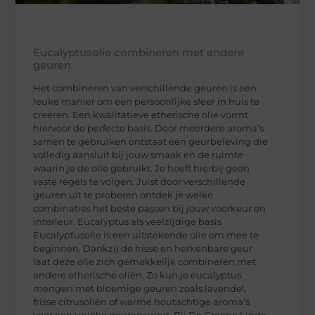
Eucalyptusolie combineren met andere
geuren
Het combineren van verschillende geuren is een
leuke manier om een persoonlijke sfeer in huis te
creëren. Een kwalitatieve etherische olie vormt
hiervoor de perfecte basis. Door meerdere aroma’s
samen te gebruiken ontstaat een geurbeleving die
volledig aansluit bij jouw smaak en de ruimte
waarin je de olie gebruikt. Je hoeft hierbij geen
vaste regels te volgen. Juist door verschillende
geuren uit te proberen ontdek je welke
combinaties het beste passen bij jouw voorkeur en
interieur. Eucalyptus als veelzijdige basis
Eucalyptusolie is een uitstekende olie om mee te
beginnen. Dankzij de frisse en herkenbare geur
laat deze olie zich gemakkelijk combineren met
andere etherische oliën. Zo kun je eucalyptus
mengen met bloemige geuren zoals lavendel,
frisse citrusoliën of warme houtachtige aroma’s
voor een unieke geurervaring. Bij De Groene Linde