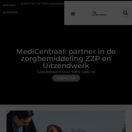
ische fiets verzekeren: voorkom hoge kosten bij diefstal en schade
Kof
Nieuwe
artikelen
MediCentraal: partner in de
zorgbemiddeling ZZP en
Uitzendwerk
Gepubliceerd Door Sterk Gezond
DIENSTEN