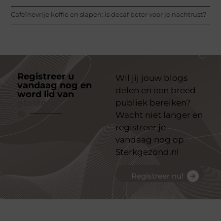
Cafeïnevrije koffie en slapen: is decaf beter voor je nachtrust?
Registreer u
Wil jij jouw blogs
vandaag nog en
delen en een breed
word lid van
ons
platform
publiek bereiken?
Wacht niet langer en
registreer je
vandaag nog op
Sterkgezond.nl
Registreer nu!