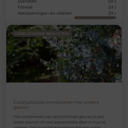
Diensten
(21 )
Fitness
(13 )
Aandoeningen en ziekten
(13 )
GERELATEERDE BERICHTEN
Eucalyptusolie combineren met andere
geuren
Het combineren van verschillende geuren is een
leuke manier om een persoonlijke sfeer in huis te
creëren. Een kwalitatieve etherische olie vormt