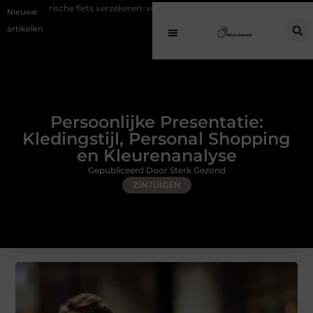
iets verzekeren: voorkom hoge kosten bij diefstal en schade
Koffie na 
Nieuwe
artikelen
Persoonlijke Presentatie:
Kledingstijl, Personal Shopping
en Kleurenanalyse
Gepubliceerd Door Sterk Gezond
ZINTUIGEN