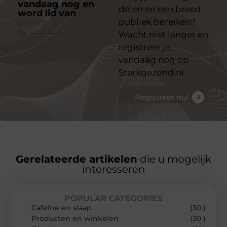
vandaag nog en
delen en een breed
word lid van
ons
platform
publiek bereiken?
Wacht niet langer en
registreer je
vandaag nog op
Sterkgezond.nl
Registreer nu!
Gerelateerde artikelen
die u mogelijk
interesseren
POPULAR CATEGORIES
Cafeïne en slaap
(30 )
Producten en winkelen
(30 )