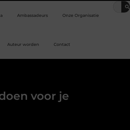
je slaap erger?
Cafeïne bij nachtdienst en slapen: hoe gebruik je
ia
Ambassadeurs
Onze Organisatie
Auteur worden
Contact
doen voor je