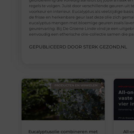
geurbeleving die volledig aansluit bij jouw smaak en d
regels te volgen. Juist door verschillende geuren uit
voorkeur en interieur. Eucalyptus als veelzijdige bas
de frisse en herkenbare geur laat deze olie zich gem
eucalyptus mengen met bloemige geuren zoals lavende
geurervaring. Bij De Groene Linde vind je een uitgebr
eenvoudig een etherische olie-collectie samen die pas
GEPUBLICEERD DOOR STERK GEZOND.NL
PRODUCTEN EN WINKELEN
Eucalyptusolie combineren met
All-o