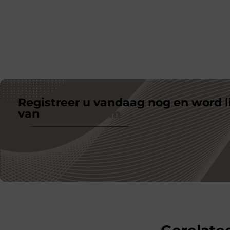
Registreer u vandaag nog en word l
van
ons platform