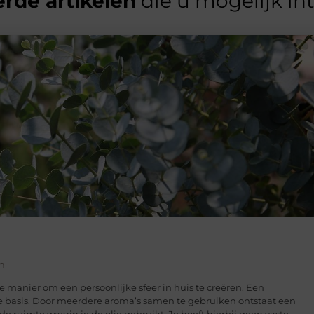
rde artikelen
die u mogelijk in
n
 manier om een persoonlijke sfeer in huis te creëren. Een
cte basis. Door meerdere aroma’s samen te gebruiken ontstaat een