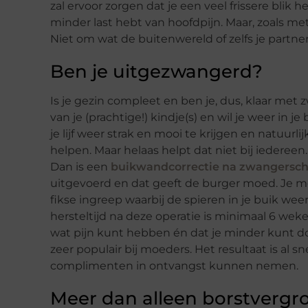
zal ervoor zorgen dat je een veel frissere blik 
minder last hebt van hoofdpijn. Maar, zoals met a
Niet om wat de buitenwereld of zelfs je partner
Ben je uitgezwangerd?
Is je gezin compleet en ben je, dus, klaar met z
van je (prachtige!) kindje(s) en wil je weer in
je lijf weer strak en mooi te krijgen en natuurl
helpen. Maar helaas helpt dat niet bij iedere
Dan is een
buikwandcorrectie na zwangersc
uitgevoerd en dat geeft de burger moed. Je moe
fikse ingreep waarbij de spieren in je buik we
hersteltijd na deze operatie is minimaal 6 weke
wat pijn kunt hebben én dat je minder kunt do
zeer populair bij moeders. Het resultaat is al sne
complimenten in ontvangst kunnen nemen.
Meer dan alleen borstvergr