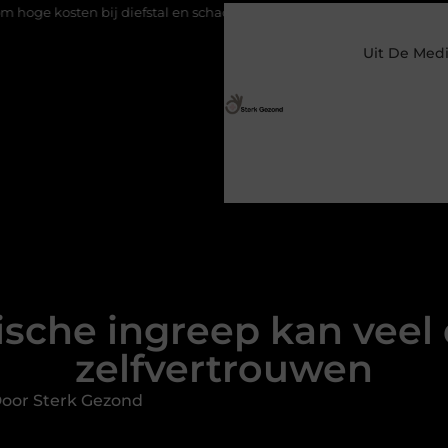
fstal en schade
Koffie na slecht geslapen: helpt het of maakt het 
Uit De Med
sche ingreep kan veel 
zelfvertrouwen
Door Sterk Gezond