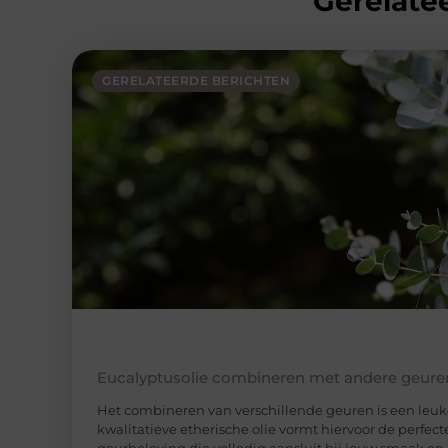
Gerelatee
GERELATEERDE BERICHTEN
Eucalyptusolie combineren met andere geure
Het combineren van verschillende geuren is een leuke
kwalitatieve etherische olie vormt hiervoor de perfe