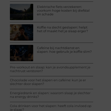
Elektrische fiets verzekeren:
voorkom hoge kosten bij diefstal
en schade
Koffie na slecht geslapen: helpt
het of maakt het je slaap erger?
Cafeïne bij nachtdienst en
slapen: hoe gebruik je koffie slim?
Pre-workout en slaap: kan je avondsupplement je
nachtrust verstoren?
Chocolade voor het slapen en cafeïne: kun je er
slechter door slapen?
Energiedrank en slapen: waarom slaap je slechter
na energy drinks?
Cola drinken voor het slapen: heeft cola invloed op
je slaap?