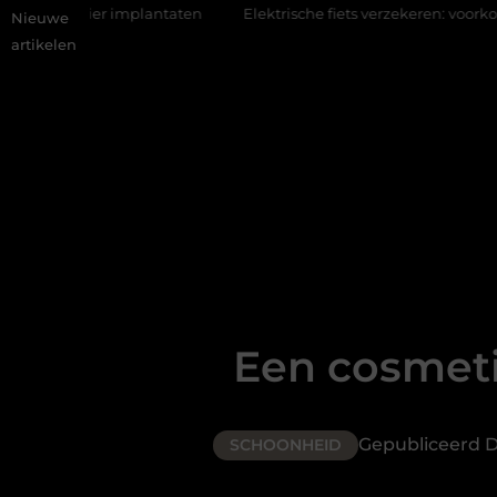
ntaten
Elektrische fiets verzekeren: voorkom hoge kosten bij die
Nieuwe
artikelen
Een cosmeti
Gepubliceerd 
SCHOONHEID