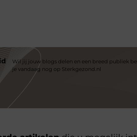
id
Wil jij jouw blogs delen en een breed publiek be
je vandaag nog op Sterkgezond.nl