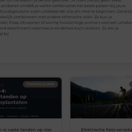
e ruimte waarin je de olie gebruikt. Je hoeft hierbij geen vaste
 te proberen ontdek je welke combinaties het beste passen bij jouw
is Eucalyptusolie is een uitstekende olie om mee te beginnen. Dankzij
akkelijk combineren met andere etherische oliën. Zo kun je
l, frisse citrusoliën of warme houtachtige aroma’s voor een unieke
eid assortiment waarmee je eindeloos kunt variëren. Zo stel je
t bij
TANDHEELKUNDE
n-4: vaste tanden op vier
Elektrische fiets verzek