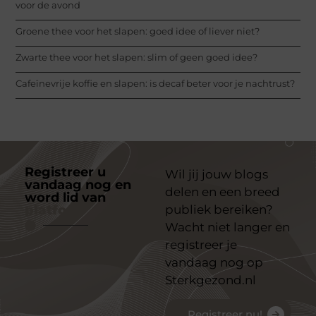
voor de avond
Groene thee voor het slapen: goed idee of liever niet?
Zwarte thee voor het slapen: slim of geen goed idee?
Cafeïnevrije koffie en slapen: is decaf beter voor je nachtrust?
Registreer u
Wil jij jouw blogs
vandaag nog en
delen en een breed
word lid van
ons
platform
publiek bereiken?
Wacht niet langer en
registreer je
vandaag nog op
Sterkgezond.nl
Registreer nu!