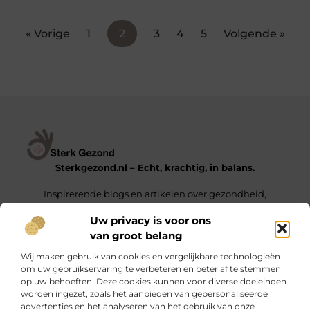
« Vorige
1
2
3
4
5
Volgende »
Sterkgezond.nl – Echt, krachtig, in balans.
Inspirerende blogs en artikelen over gezondheid,
mindset en het leven van alledag.
Uw privacy is voor ons
van groot belang
Onze informatie
Wij maken gebruik van cookies en vergelijkbare technologieën
Backlinks Kopen in Nederland – De Sleutel tot een Hogere Google Ranking
Geld Verdienen met Links – Zo Zet Je Jouw Website Om in een Inkomstengenerator
om uw gebruikservaring te verbeteren en beter af te stemmen
op uw behoeften. Deze cookies kunnen voor diverse doeleinden
Bericht categorie
worden ingezet, zoals het aanbieden van gepersonaliseerde
advertenties en het analyseren van het gebruik van onze