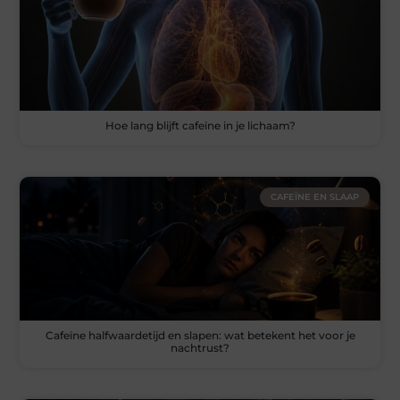
Hoe lang blijft cafeïne in je lichaam?
CAFEÏNE EN SLAAP
Cafeïne halfwaardetijd en slapen: wat betekent het voor je
nachtrust?