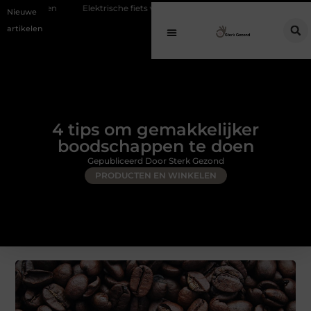
Elektrische fiets verzekeren: voorkom hoge kosten bij diefstal en schade
Nieuwe
artikelen
4 tips om gemakkelijker
boodschappen te doen
Gepubliceerd Door Sterk Gezond
PRODUCTEN EN WINKELEN