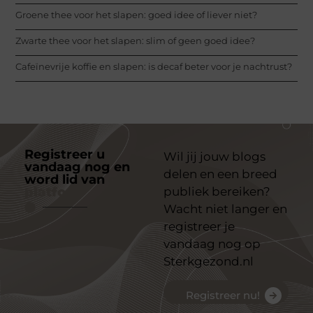
Groene thee voor het slapen: goed idee of liever niet?
Zwarte thee voor het slapen: slim of geen goed idee?
Cafeïnevrije koffie en slapen: is decaf beter voor je nachtrust?
Registreer u
Wil jij jouw blogs
vandaag nog en
delen en een breed
word lid van
ons
platform
publiek bereiken?
Wacht niet langer en
registreer je
vandaag nog op
Sterkgezond.nl
Registreer nu!