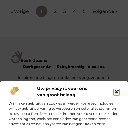
« Vorige
1
2
3
4
5
Volgende »
Sterkgezond.nl – Echt, krachtig, in balans.
Inspirerende blogs en artikelen over gezondheid,
mindset en het leven van alledag.
Uw privacy is voor ons
van groot belang
Onze informatie
Wij maken gebruik van cookies en vergelijkbare technologieën
Backlinks Kopen in Nederland – De Sleutel tot een Hogere Google Ranking
Geld Verdienen met Links – Zo Zet Je Jouw Website Om in een Inkomstengenerator
om uw gebruikservaring te verbeteren en beter af te stemmen
op uw behoeften. Deze cookies kunnen voor diverse doeleinden
Bericht categorie
worden ingezet, zoals het aanbieden van gepersonaliseerde
advertenties en het analyseren van het gebruik van onze