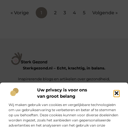
« Vorige
1
2
3
4
5
Volgende »
Sterkgezond.nl – Echt, krachtig, in balans.
Inspirerende blogs en artikelen over gezondheid,
mindset en het leven van alledag.
Uw privacy is voor ons
van groot belang
Onze informatie
Wij maken gebruik van cookies en vergelijkbare technologieën
Backlinks Kopen in Nederland – De Sleutel tot een Hogere Google Ranking
Geld Verdienen met Links – Zo Zet Je Jouw Website Om in een Inkomstengenerator
om uw gebruikservaring te verbeteren en beter af te stemmen
op uw behoeften. Deze cookies kunnen voor diverse doeleinden
Bericht categorie
worden ingezet, zoals het aanbieden van gepersonaliseerde
advertenties en het analyseren van het gebruik van onze