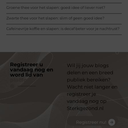
Groene thee voor het slapen: goed idee of liever niet?
Zwarte thee voor het slapen: slim of geen goed idee?
Cafeïnevrije koffie en slapen: is decaf beter voor je nachtrust?
Registreer u
Wil jij jouw blogs
vandaag nog en
delen en een breed
word lid van
ons
platform
publiek bereiken?
Wacht niet langer en
registreer je
vandaag nog op
Sterkgezond.nl
Registreer nu!