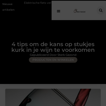
Elektrische fiets verzekeren: voorkom hoge kosten bij diefstal en schade
Nieuwe
artikelen
4 tips om de kans op stukjes
kurk in je wijn te voorkomen
Gepubliceerd Door Sterk Gezond
PRODUCTEN EN WINKELEN